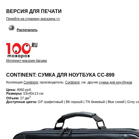
ВЕРСИЯ ДЛЯ ПЕЧАТИ
Перейти на страницу магазина >>
Распечатать
Интернет-магазин багажа
CONTINENT: СУМКА ДЛЯ НОУТБУКА CC-899
Коллекция
Continent
; производитель:
Continent
; см. другие
сумки для ноутбуков
Цена:
4060 руб.
Размеры:
53x40x13 см
3
Объем:
27 дм
Доступные цвета:
GP графитовый | ВК черный | TN бежевый | Blue синий | Grey с