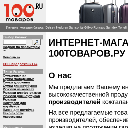
:
Интернет-магазин багажа
Delsey
Hedgren
Samsonite
Gillivo
Roncato
Sumdex
Tonell
Выбор багажа:
ИНТЕРНЕТ-МАГ
Подбор по параметрам
100ТОВАРОВ.РУ
>>
Помощь >>
СПЕЦпредложения >>
Типы багажа:
О нас
Сумки-визитки
Сумки молодежные
Сумки дорожные
Мы предлагаем Вашему в
Сумки для ноутбуков
Рюкзаки на колесах
Рюкзаки для фотокамер
высококачественной проду
Рюкзаки для ноутбуков
Рюкзаки
производителей
кожгалан
Портфели для
ноутбуков
Папки для ноутбука
На все предлагаемые тов
Кейс-пилоты
Аксессуары
производителей, обеспеч
изделия на протяжении гар
Информация