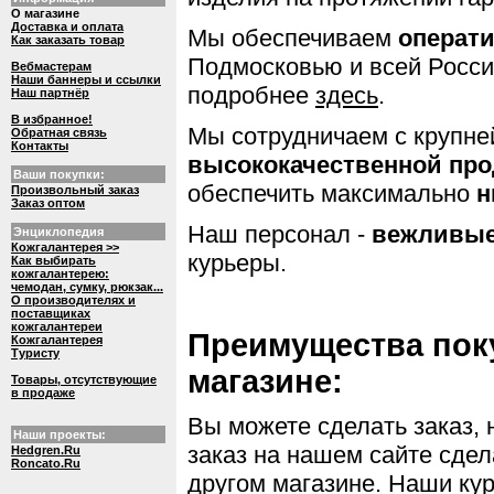
О магазине
Доставка и оплата
Мы обеспечиваем
операт
Как заказать товар
Подмосковью и всей России
Вебмастерам
Наши баннеры и ссылки
подробнее
здесь
.
Наш партнёр
В избранное!
Мы сотрудничаем с крупн
Обратная связь
Контакты
высококачественной пр
Ваши покупки:
обеспечить максимально
н
Произвольный заказ
Заказ оптом
Наш персонал -
вежливые
Энциклопедия
Кожгалантерея >>
курьеры.
Как выбирать
кожгалантерею:
чемодан, сумку, рюкзак...
О производителях и
поставщиках
кожгалантереи
Преимущества пок
Кожгалантерея
Туристу
магазине:
Товары, отсутствующие
в продаже
Вы можете сделать заказ, 
Наши проекты:
заказ на нашем сайте сдел
Hedgren.Ru
Roncato.Ru
другом магазине. Наши ку