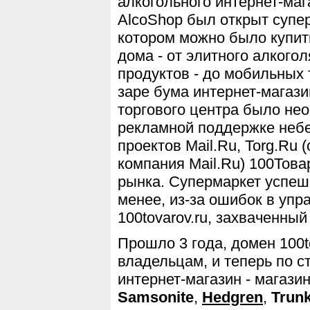
алкогольного интернет-маг
AlcoShop был открыт супер
котором можно было купит
дома - от элитного алкогол
продуктов - до мобильных
заре бума интернет-магази
торгового центра было не
рекламной поддержке небе
проектов Mail.Ru, Torg.Ru 
компания Mail.Ru) 100Тов
рынка. Супермаркет успешн
менее, из-за ошибок в упр
100tovarov.ru, захваченны
Прошло 3 года, домен 100t
владельцам, и теперь по 
интернет-магазин - магази
Samsonite
,
Hedgren
,
Trun