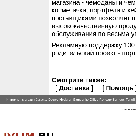
магазина - чемоданы и че
косметички, портфели и к
поставщиками позволяет п
высококачественную проду
обслуживания по весьма 
Рекламную поддержку 100
родительский проект - пор
Смотрите также:
[
Доставка
] [
Помощь
:
Интернет-магазин багажа
Delsey
Hedgren
Samsonite
Gillivo
Roncato
Sumdex
Tonell
Внимани