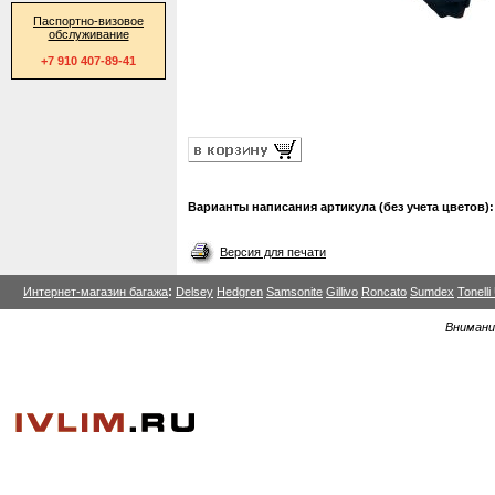
Паспортно-визовое
обслуживание
+7 910 407-89-41
Варианты написания артикула (без учета цветов):
Версия для печати
:
Интернет-магазин багажа
Delsey
Hedgren
Samsonite
Gillivo
Roncato
Sumdex
Tonell
Внимани