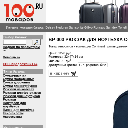
:
Интернет-магазин багажа
Delsey
Hedgren
Samsonite
Gillivo
Roncato
Sumdex
Tonell
Выбор багажа:
BP-003 РЮКЗАК ДЛЯ НОУТБУКА 
Товар относится к коллекции
Continent
производител
Подбор по параметрам
>>
Цена:
1270 руб.
Размеры:
32x47x14 см
Помощь >>
3
Объем:
21 дм
СПЕЦпредложения >>
Доступные цвета:
Типы багажа:
Сумки-визитки
Сумки молодежные
Сумки дорожные
Сумки для ноутбуков
Рюкзаки на колесах
Рюкзаки для фотокамер
Рюкзаки для ноутбуков
Рюкзаки
Портфели для
ноутбуков
Папки для ноутбука
Кейс-пилоты
Аксессуары
Информация