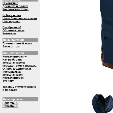
О магазине
Доставка и оплата
Как заказать товар
Вебмастерам
Наши баннеры и ссылки
Наш партнёр
В избранное!
Обратная связь
Контакты
Ваши покупки:
Произвольный заказ
Заказ оптом
Энциклопедия
Кожгалантерея >>
Как выбирать
кожгалантерею:
чемодан, сумку, рюкзак...
О производителях и
поставщиках
кожгалантереи
Кожгалантерея
Туристу
Товары, отсутствующие
в продаже
Наши проекты:
Hedgren.Ru
Roncato.Ru