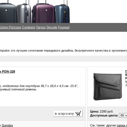
i Uomo
Portcase
Continent
Targus
Decode
Fouquet
mpulse это лучшее сочетание передового дизайна, безупречного качества и эргономи
x PON-328
М
1
отделение для ноутбука 38,7 х 28,6 х 4,5 см.-15.6",
руемый плечевой ремень.
Цена:
2280 руб.
Доступные цвета:
ры
Sumdex
См. также: другие
папки 