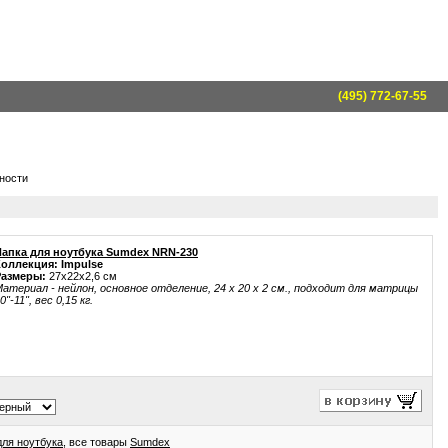
(495) 772-67-55
чности
Папка для ноутбука Sumdex NRN-230
Коллекция: Impulse
Размеры:
27x22x2,6 см
атериал - нейлон, основное отделение, 24 х 20 x 2 см., подходит для матрицы
0"-11", вес 0,15 кг.
для ноутбука
, все товары
Sumdex