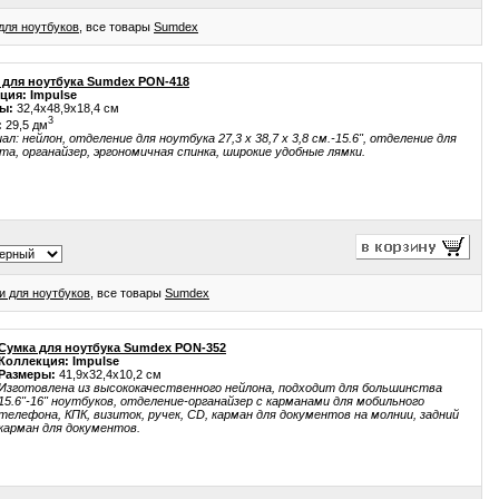
для ноутбуков
, все товары
Sumdex
 для ноутбука Sumdex PON-418
ция: Impulse
ы:
32,4x48,9x18,4 см
3
:
29,5 дм
л: нейлон, отделение для ноутбука 27,3 х 38,7 х 3,8 см.-15.6", отделение для
а, органайзер, эргономичная спинка, широкие удобные лямки.
и для ноутбуков
, все товары
Sumdex
Сумка для ноутбука Sumdex PON-352
Коллекция: Impulse
Размеры:
41,9x32,4x10,2 см
Изготовлена из высококачественного нейлона, подходит для большинства
15.6"-16" ноутбуков, отделение-органайзер с карманами для мобильного
телефона, КПК, визиток, ручек, CD, карман для документов на молнии, задний
карман для документов.