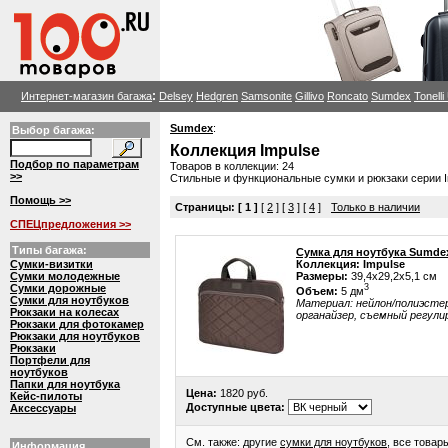
:
Интернет-магазин багажа
Delsey
Hedgren
Samsonite
Gillivo
Roncato
Sumdex
Tonell
Sumdex
:
Выбор багажа:
Коллекция Impulse
Подбор по параметрам
Товаров в коллекции: 24
>>
Стильные и функциональные сумки и рюкзаки серии I
Помощь >>
Страницы:
[ 1 ]
[
2
] [
3
] [
4
]
Только в наличии
СПЕЦпредложения >>
Типы багажа:
Сумка для ноутбука Sumde
Сумки-визитки
Коллекция: Impulse
Сумки молодежные
Размеры:
39,4x29,2x5,1 см
Сумки дорожные
3
Объем:
5 дм
Сумки для ноутбуков
Материал: нейлон/полиэстер, 
Рюкзаки на колесах
органайзер, съемный регули
Рюкзаки для фотокамер
Рюкзаки для ноутбуков
Рюкзаки
Портфели для
ноутбуков
Папки для ноутбука
Цена:
1820 руб.
Кейс-пилоты
Доступные цвета:
Аксессуары
См. также: другие
сумки для ноутбуков
, все това
Информация