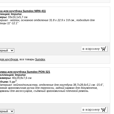
ка для ноутбука Sumdex NRN-411
лекция: Impulse
меры:
33x24,1x5,7 см
риал - нейлон, основное отделение 31.8 x 22.9 x 3.8 см., подходит для
ицы 11"-12.1"
для ноутбуков
, все товары
Sumdex
умка для ноутбука Sumdex PON-321
оллекция: Impulse
азмеры:
40x29,8x7,6 см
3
бъем:
9 дм
атериал: нейлон/полиэстер, отделение для ноутбука 38,7x28,6x5,1 см.-15.6",
ягкая эргономичная ручка для переноски, задний карман для документов,
арманы для аксессуаров, съёмный эргономичный плечевой ремень.