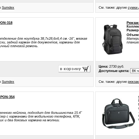
ры
Sumdex
См. также: другие
сумки 
PON-318
Рюкзак
Коллек
Размер
Объем
тделение для ноутбука 38,7x28,6x6,4 см.-16", мягкая
Материа
ски, задний карман для документов, карманы для
планшет
ичный плечевой ремень.
Цена:
2730 руб.
Доступные цвета:
ры
Sumdex
См. также: другие
рюкзак
 PON-354
енного нейлона, подходит для большинства 15.4"
зер с карманами для мобильного телефона, КПК,
них и два боковых кармана на молнии.