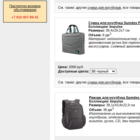
Паспортно-визовое
См. также: другие
сумки для ноутбуков
, все това
обслуживание
+7 910 407-89-41
Сумка для ноутбука Sumdex 
Коллекция: Impulse
Размеры:
39,4x29,2x7 см
3
Объем:
8 дм
Материал: нейлон/полиэстер, о
эргономичная ручка для перено
аксессуаров, съёмный эргоном
Цена:
2000 руб.
Доступные цвета:
См. также: другие
сумки для ноутбуков
, все това
Рюкзак для ноутбука Sumdex
Коллекция: Impulse
Размеры:
38,1x43,8x22,9 см
3
Объем:
38 дм
Изготовлена из высококачеств
ноутбуков, отделение-органай
визиток, ручек, CD, два перед