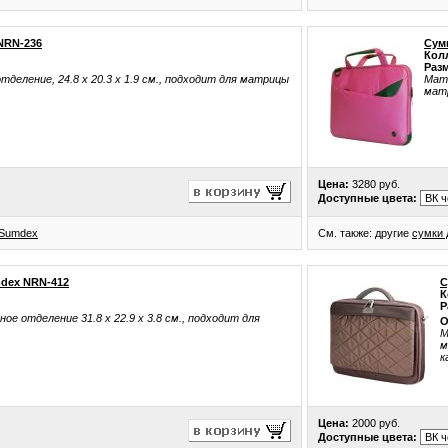
NRN-236
Сум
Кол
Раз
тделение, 24.8 x 20.3 x 1.9 см., подходит для матрицы
Мате
матр
Цена:
3280 руб.
Доступные цвета:
Sumdex
См. также: другие
сумки 
mdex NRN-412
С
К
Р
ое отделение 31.8 x 22.9 x 3.8 см., подходит для
О
М
м
к
Цена:
2000 руб.
Доступные цвета: