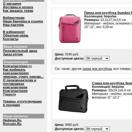
О магазине
Доставка и оплата
Как заказать товар
Папка для ноутбука Sumdex 
Коллекция: Impulse
Вебмастерам
Размеры:
22,2x27,3x3,6 см
Наши баннеры и ссылки
Материал - нейлон, основное о
Наш партнёр
10"-11", вес 0,28 кг.
В избранное!
Обратная связь
Контакты
Ваши покупки:
Произвольный заказ
Заказ оптом
Цена:
3190 руб.
Доступные цвета:
Энциклопедия
Кожгалантерея >>
См. также: другие
папки для ноутбука
, все товары
Как выбирать
кожгалантерею:
чемодан, сумку, рюкзак...
О производителях и
Сумка для ноутбука Su
поставщиках
Коллекция: Impulse
кожгалантереи
Размеры:
33x24,1x6,4 см
Кожгалантерея
Материал - нейлон, основн
Туристу
матрицы 11"-12.1"
Товары, отсутствующие
в продаже
Наши проекты:
Hedgren.Ru
Roncato.Ru
Цена:
3460 руб.
Доступные цвета: