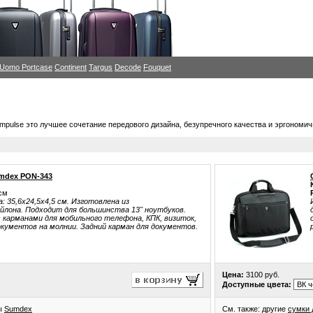
i Uomo
Portcase
Continent
Targus
Decode
Fouquet
mpulse это лучшее сочетание передового дизайна, безупречного качества и эргономи
umdex PON-343
см
 35,6х24,5х4,5 см. Изготовлена из
йлона. Подходит для большинства 13" ноутбуков.
 карманами для мобильного телефона, КПК, визиток,
документов на молнии. Задний карман для документов.
Цена:
3100 руб.
Доступные цвета:
ры
Sumdex
См. также: другие
сумки 