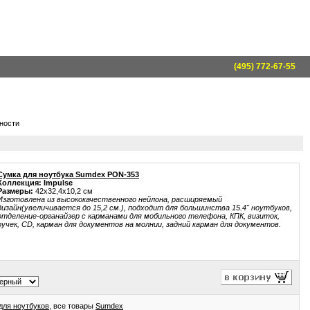
(495) 772-67-55
чности
Сумка для ноутбука Sumdex PON-353
Коллекция: Impulse
Размеры:
42x32,4x10,2 см
Изготовлена из высококачественного нейлона, расширяемый
дизайн(увеличивается до 15,2 см.), подходит для большинства 15.4" ноутбуков,
отделение-органайзер с карманами для мобильного телефона, КПК, визиток,
ручек, CD, карман для документов на молнии, задний карман для документов.
для ноутбуков
, все товары
Sumdex