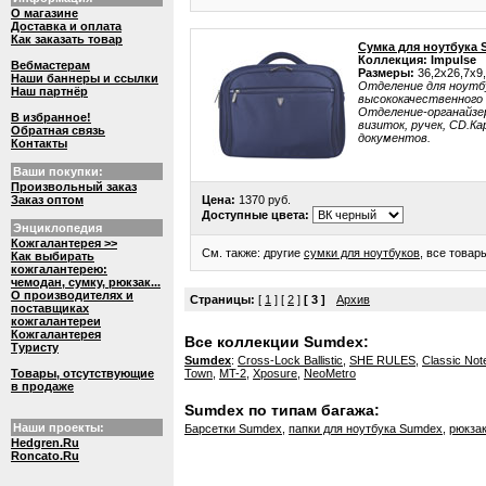
О магазине
Доставка и оплата
Как заказать товар
Сумка для ноутбука
Коллекция: Impulse
Вебмастерам
Размеры:
36,2x26,7x9
Наши баннеры и ссылки
Отделение для ноутбу
Наш партнёр
высококачественного 
Отделение-органайзер
В избранное!
визиток, ручек, CD.К
Обратная связь
документов.
Контакты
Ваши покупки:
Произвольный заказ
Заказ оптом
Цена:
1370 руб.
Доступные цвета:
Энциклопедия
Кожгалантерея >>
См. также: другие
сумки для ноутбуков
, все това
Как выбирать
кожгалантерею:
чемодан, сумку, рюкзак...
О производителях и
Страницы:
[
1
] [
2
]
[ 3 ]
Архив
поставщиках
кожгалантереи
Кожгалантерея
Все коллекции Sumdex:
Туристу
Sumdex
:
Cross-Lock Ballistic
,
SHE RULES
,
Classic No
Товары, отсутствующие
Town
,
MT-2
,
Xposure
,
NeoMetro
в продаже
Sumdex по типам багажа:
Наши проекты:
Барсетки Sumdex
,
папки для ноутбука Sumdex
,
рюкза
Hedgren.Ru
Roncato.Ru