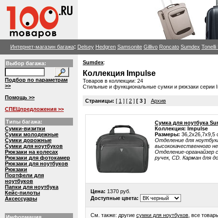
:
Интернет-магазин багажа
Delsey
Hedgren
Samsonite
Gillivo
Roncato
Sumdex
Tonell
Sumdex
:
Выбор багажа:
Коллекция Impulse
Подбор по параметрам
Товаров в коллекции: 24
>>
Стильные и функциональные сумки и рюкзаки серии I
Помощь >>
Страницы:
[
1
] [
2
]
[ 3 ]
Архив
СПЕЦпредложения >>
Типы багажа:
Сумка для ноутбука S
Сумки-визитки
Коллекция: Impulse
Сумки молодежные
Размеры:
36,2x26,7x9,5 
Сумки дорожные
Отделение для ноутбука:
Сумки для ноутбуков
высококачественного не
Рюкзаки на колесах
Отделение-органайзер с
Рюкзаки для фотокамер
ручек, CD. Карман для 
Рюкзаки для ноутбуков
Рюкзаки
Портфели для
ноутбуков
Папки для ноутбука
Цена:
1370 руб.
Кейс-пилоты
Доступные цвета:
Аксессуары
См. также: другие
сумки для ноутбуков
, все това
Информация