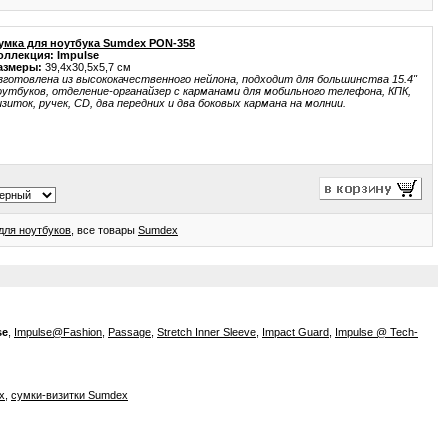
умка для ноутбука Sumdex PON-358
оллекция: Impulse
азмеры:
39,4x30,5x5,7 см
зготовлена из высококачественного нейлона, подходит для большинства 15.4"
оутбуков, отделение-органайзер с карманами для мобильного телефона, КПК,
изиток, ручек, CD, два передних и два боковых кармана на молнии.
для ноутбуков
, все товары
Sumdex
se
,
Impulse@Fashion
,
Passage
,
Stretch Inner Sleeve
,
Impact Guard
,
Impulse @ Tech-
x
,
сумки-визитки Sumdex