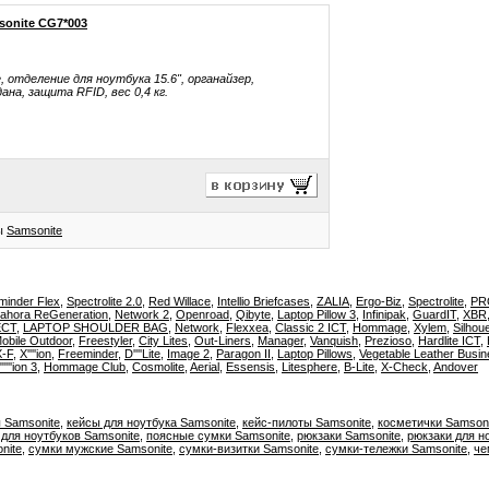
sonite CG7*003
 отделение для ноутбука 15.6", органайзер,
ана, защита RFID, вес 0,4 кг.
ры
Samsonite
minder Flex
,
Spectrolite 2.0
,
Red Willace
,
Intellio Briefcases
,
ZALIA
,
Ergo-Biz
,
Spectrolite
,
PR
ahora ReGeneration
,
Network 2
,
Openroad
,
Qibyte
,
Laptop Pillow 3
,
Infinipak
,
GuardIT
,
XBR
ECT
,
LAPTOP SHOULDER BAG
,
Network
,
Flexxea
,
Classic 2 ICT
,
Hommage
,
Xylem
,
Silhoue
obile Outdoor
,
Freestyler
,
City Lites
,
Out-Liners
,
Manager
,
Vanquish
,
Prezioso
,
Hardlite ICT
,
X-F
,
X''''ion
,
Freeminder
,
D''''Lite
,
Image 2
,
Paragon II
,
Laptop Pillows
,
Vegetable Leather Busi
''''''ion 3
,
Hommage Club
,
Cosmolite
,
Aerial
,
Essensis
,
Litesphere
,
B-Lite
,
X-Check
,
Andover
 Samsonite
,
кейсы для ноутбука Samsonite
,
кейс-пилоты Samsonite
,
косметички Samsoni
для ноутбуков Samsonite
,
поясные сумки Samsonite
,
рюкзаки Samsonite
,
рюкзаки для н
nite
,
сумки мужские Samsonite
,
сумки-визитки Samsonite
,
сумки-тележки Samsonite
,
че