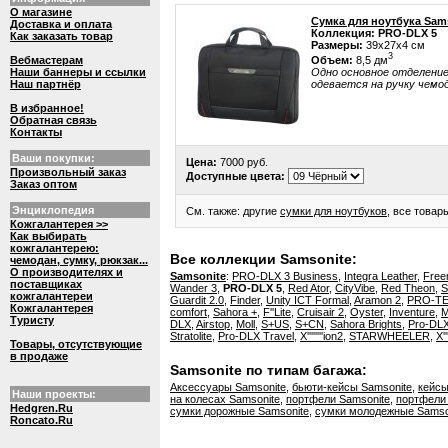
О магазине
Сумка для ноутбука Sam
Доставка и оплата
Коллекция: PRO-DLX 5
Как заказать товар
Размеры:
39x27x4 см
3
Объем:
8,5 дм
Вебмастерам
Одно основное отделение,
Наши баннеры и ссылки
одевается на ручку чемод
Наш партнёр
В избранное!
Обратная связь
Контакты
Ваши покупки:
Цена:
7000 руб.
Произвольный заказ
Доступные цвета:
Заказ оптом
Энциклопедия
См. также: другие
сумки для ноутбуков
, все това
Кожгалантерея >>
Как выбирать
кожгалантерею:
Все коллекции Samsonite:
чемодан, сумку, рюкзак...
О производителях и
Samsonite
:
PRO-DLX 3 Business
,
Integra Leather
,
Free
поставщиках
Wander 3
,
PRO-DLX 5
,
Red Ator
,
CityVibe
,
Red Theon
,
S
кожгалантереи
Guardit 2.0
,
Finder
,
Unity ICT Formal
,
Aramon 2
,
PRO-T
Кожгалантерея
comfort
,
Sahora +
,
F''Lite
,
Cruisair 2
,
Oyster
,
Inventure
,
M
Туристу
DLX
,
Airstop
,
Moll
,
S+US
,
S+CN
,
Sahora Brights
,
Pro-DL
Stratolite
,
Pro-DLX Travel
,
X''''''''ion2
,
STARWHEELER
,
X''
Товары, отсутствующие
в продаже
Samsonite по типам багажа:
Аксессуары Samsonite
,
бьюти-кейсы Samsonite
,
кейсы
Наши проекты:
на колесах Samsonite
,
портфели Samsonite
,
портфели 
Hedgren.Ru
сумки дорожные Samsonite
,
сумки молодежные Samso
Roncato.Ru