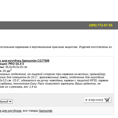
(495) 772-67-55
онтальным карманам и вертикальным красным акцентам. Изделия изготовлены из
к для ноутбука Samsonite CG7*009
кция: PRO-DLX 5
ры:
36,5x44,5x19 см
3
:
20 дм
новных отделения, на лицевой стороне три кармана на молнии, органайзер,
ние для планшета до 10.1", эргономичные лямки, отделение для ноутбука:
5x3,5 см.-15.6", одевается на ручку чемодана, карман с защитой RFID, карман
уэрбанка, технология Easy Pass позволяет заряжать Ваши гаджеты, не
ая их и рюкзака, вес 1,4 кг.
и для ноутбуков
, все товары
Samsonite