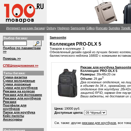
:
Интернет-магазин багажа
Delsey
Hedgren
Samsonite
Gillivo
Roncato
Sumdex
Tonell
Samsonite
:
Выбор багажа:
Коллекция PRO-DLX 5
Подбор по параметрам
Товаров в коллекции: 3
>>
Обновленный дизайн одной из лучших бизнес-коллек
баллистического нейлона 1680D с кожаными вставка
Помощь >>
СПЕЦпредложения >>
Рюкзак для ноутбука Samsonit
Коллекция: PRO-DLX 5
Типы багажа:
Размеры:
39x48x20 см
Сумки-визитки
3
Объем:
29 дм
Сумки молодежные
Два основных отделения, на ли
Сумки дорожные
в объеме до 34 л., органайзер, 
Сумки для ноутбуков
отделение для ноутбука: 28x42x4
Рюкзаки на колесах
защитой RFID, карман для пауэ
Рюкзаки для фотокамер
Ваши гаджеты, не доставая их и 
Рюкзаки для ноутбуков
Рюкзаки
Портфели для
Цена:
19000 руб.
ноутбуков
Папки для ноутбука
Доступные цвета:
Кейс-пилоты
Аксессуары
См. также: другие
рюкзаки для ноутбуков
, все тов
Информация