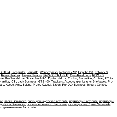
O-DLX4
,
Freeguider
,
Formalite
,
Wanderpacks
,
Network 2 SP
,
Cityvibe 2.0
,
Network 3
,
,
Rewind Natural
,
Airglow Sleeves
,
PARADIVER LIGHT
,
OpenRoad Lady
,
REWIND
,
tte
,
Prof line deluxe
,
Streamline MPC
,
Epsilon deluxe
,
Epsilon
,
Starwalker
,
Cruisair
,
F''''Lite
Hardlite
,
ICT
,
Lady Business
,
GTS 400
,
Trackers
,
Аксессуары
,
Leather Briefcases
,
Pro-
ness
,
Keego
,
Arne
,
Solana
,
Proteo Casual
,
Sabon
,
Pro-DLX Business
,
Integra Combo
,
te
,
папки Samsonite
,
папки для ноутбука Samsonite
,
портпледы Samsonite
,
портпледы
оутбуков Samsonite
,
рюкзаки на колесах Samsonite
,
сумки для ноутбуков Samsonite
,
моданы-тележки Samsonite