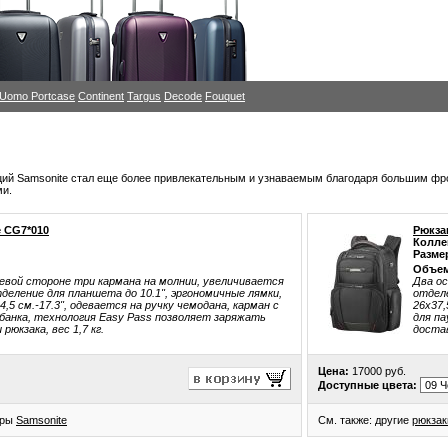
i Uomo
Portcase
Continent
Targus
Decode
Fouquet
ций Samsonite стал еще более привлекательным и узнаваемым благодаря большим фр
ми.
e CG7*010
Рюкза
Колле
Разме
Объем
цевой стороне три кармана на молнии, увеличивается
Два ос
отделение для планшета до 10.1", эргономичные лямки,
отделе
,5 см.-17.3", одевается на ручку чемодана, карман с
26x37,
рбанка, технология Easy Pass позволяет заряжать
для па
рюкзака, вес 1,7 кг.
достав
Цена:
17000 руб.
Доступные цвета:
ары
Samsonite
См. также: другие
рюкзак