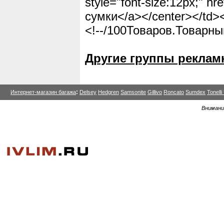
style="font-size:12px;" h
сумки</a></center></td></
<!--/100Товаров.Товарны
Другие группы реклам
:
Интернет-магазин багажа
Delsey
Hedgren
Samsonite
Gillivo
Roncato
Sumdex
Tonell
Внимани