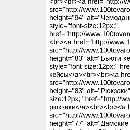
<br><br><a href="http://
src="http://www.100tovaro
height="94" alt="Чемода
style="font-size:12px;"
href="http://www.100tov
<br><a href="http://www.
src="http://www.100tovaro
height="80" alt="Бьюти-к
style="font-size:12px;" h
кейсы</a><br><br><a href
src="http://www.100tovaro
height="83" alt="Рюкзаки"
size:12px;" href="http://
рюкзаки</a><br><br><a hr
src="http://www.100tovaro
height="77" alt="Дамские