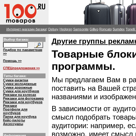
:
Интернет-магазин багажа
Delsey
Hedgren
Samsonite
Gillivo
Roncato
Sumdex
Tonell
Другие группы реклам
Выбор багажа:
Подбор по параметрам
Товарные блоки
>>
Помощь >>
программы.
СПЕЦпредложения >>
Типы багажа:
Мы предлагаем Вам в р
Сумки-визитки
Сумки молодежные
поставить на Вашей стра
Сумки дорожные
Сумки для ноутбуков
названиями и изображен
Рюкзаки на колесах
Рюкзаки для фотокамер
Рюкзаки для ноутбуков
Рюкзаки
В зависимости от аудито
Портфели для
ноутбуков
смысл подобрать товар
Папки для ноутбука
Кейс-пилоты
аудитории: например, ес
Аксессуары
возможно, имеет смысл 
Информация