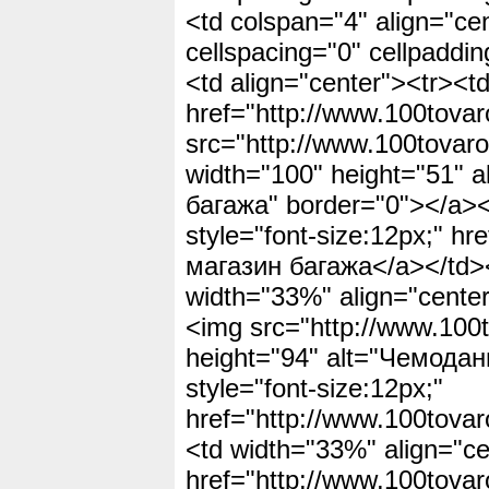
<td colspan="4" align="ce
cellspacing="0" cellpaddin
<td align="center"><tr><t
href="http://www.100tovar
src="http://www.100tovaro
width="100" height="51" 
багажа" border="0"></a><
style="font-size:12px;" h
магазин багажа</a></td><
width="33%" align="center
<img src="http://www.100t
height="94" alt="Чемода
style="font-size:12px;"
href="http://www.100tova
<td width="33%" align="c
href="http://www.100tovar