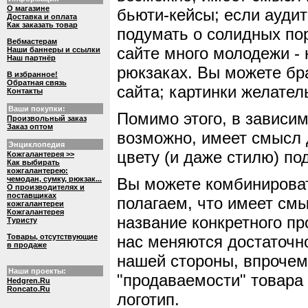
О магазине
бьюти-кейсы; если аудит
Доставка и оплата
Как заказать товар
подумать о солидных порт
Вебмастерам
сайте много молодежи -
Наши баннеры и ссылки
Наш партнёр
рюкзаках. Вы можете бр
В избранное!
Обратная связь
сайта; картинки желател
Контакты
Ваши покупки:
Помимо этого, в зависи
Произвольный заказ
Заказ оптом
возможно, имеет смысл 
Энциклопедия
цвету (и даже стилю) по
Кожгалантерея >>
Как выбирать
кожгалантерею:
чемодан, сумку, рюкзак...
Вы можете комбинироват
О производителях и
поставщиках
полагаем, что имеет см
кожгалантереи
Кожгалантерея
название конкретного пр
Туристу
Товары, отсутствующие
нас меняются достаточн
в продаже
нашей стороны, впрочем
Наши проекты:
"продаваемости" товара
Hedgren.Ru
Roncato.Ru
логотип.