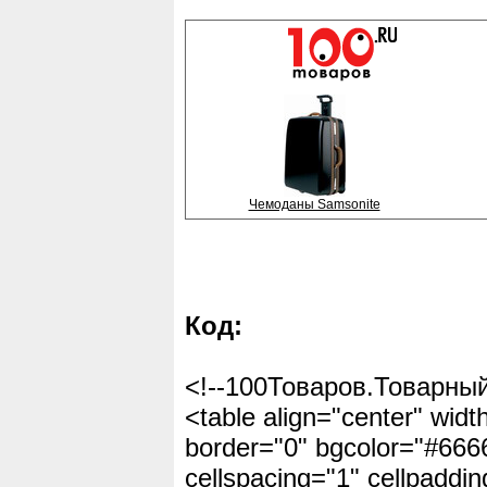
Чемоданы Samsonite
Код:
<!--100Товаров.Товарный
<table align="center" wid
border="0" bgcolor="#666
cellspacing="1" cellpaddin