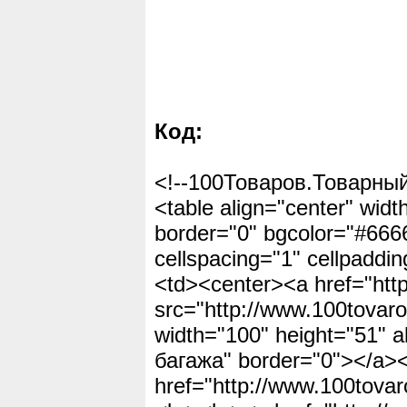
Код:
<!--100Товаров.Товарный
<table align="center" widt
border="0" bgcolor="#666
cellspacing="1" cellpaddin
<td><center><a href="htt
src="http://www.100tovaro
width="100" height="51" 
багажа" border="0"></a><b
href="http://www.100tova