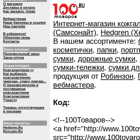
О магазине
Доставка и оплата
Как заказать товар
Вебмастерам
Интернет-магазин кожга
Наши баннеры и ссылки
Наш партнёр
(Самсонайт)
,
Hedgren (Х
В избранное!
Обратная связь
В нашем ассортименте:
Контакты
косметички
,
папки
,
порт
Ваши покупки:
Произвольный заказ
сумки
,
дорожные сумки
,
Заказ оптом
сумки-тележки
,
сумки д
Энциклопедия
Кожгалантерея >>
Как выбирать
продукция от
Робинзон
.
кожгалантерею:
чемодан, сумку, рюкзак...
вебмастера
.
О производителях и
поставщиках
кожгалантереи
Кожгалантерея
Туристу
Код:
Товары, отсутствующие
в продаже
<!--100Товаров-->
Наши проекты:
<a href="http://www.100to
Hedgren.Ru
Roncato.Ru
src="http://www.100tovaro