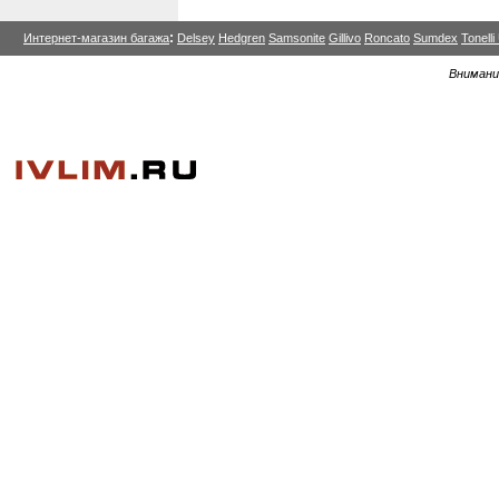
:
Интернет-магазин багажа
Delsey
Hedgren
Samsonite
Gillivo
Roncato
Sumdex
Tonell
Внимани