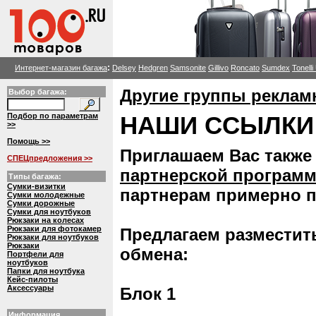
:
Интернет-магазин багажа
Delsey
Hedgren
Samsonite
Gillivo
Roncato
Sumdex
Tonell
Другие группы реклам
Выбор багажа:
Подбор по параметрам
НАШИ ССЫЛКИ
>>
Помощь >>
Приглашаем Вас также
СПЕЦпредложения >>
партнерской програм
Типы багажа:
Сумки-визитки
партнерам примерно 
Сумки молодежные
Сумки дорожные
Сумки для ноутбуков
Рюкзаки на колесах
Рюкзаки для фотокамер
Предлагаем разместить
Рюкзаки для ноутбуков
Рюкзаки
обмена:
Портфели для
ноутбуков
Папки для ноутбука
Кейс-пилоты
Аксессуары
Блок 1
Информация